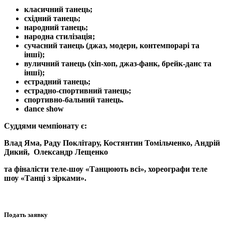
класичн
ий танець
;
східний танець;
народний танець
;
народна стилізація;
сучасний танець (джаз, модерн
, контемпорарі та
інші
);
вуличний танець (х
іп
-
хоп,
джаз-фанк,
брейк
-
данс
та
інші);
е
страдний
танець
;
естрадно-спортивний танець;
спортивно-бальний танець
.
dance show
Суддями чемпіонату є:
Влад Яма, Раду Поклітару, Костянтин Томільченко, Андрій
Дикий, Олександр Лещенко
та фіналісти теле-шоу «Танцюють всі», хореографи теле
шоу «Танці з зірками».
Подать заявку