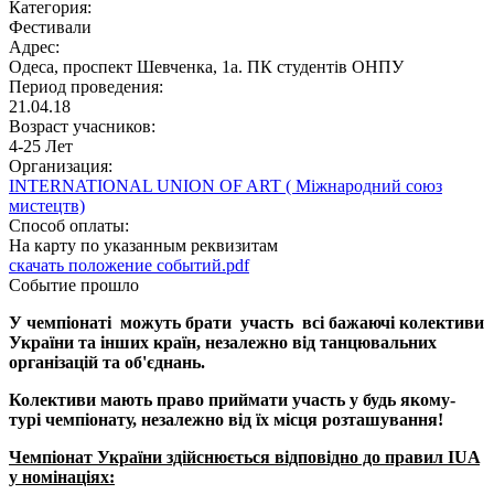
Категория:
Фестивали
Адрес:
Одеса, проспект Шевченка, 1а. ПК студентів ОНПУ
Период проведения:
21.04.18
Возраст учасников:
4-25 Лет
Организация:
INTERNATIONAL UNION OF ART ( Міжнародний союз
мистецтв)
Способ оплаты:
На карту по указанным реквизитам
скачать положение событий.pdf
Событие прошло
У чемпіонаті можуть брати участь всі бажаючі колективи
України та інших країн, незалежно від танцювальних
організацій та об'єднань.
Колективи мають право приймати участь у будь якому-
турі чемпіонату, незалежно від їх місця розташування!
Чемпіонат України здійснюється відповідно до правил
IUA
у номінаціях: