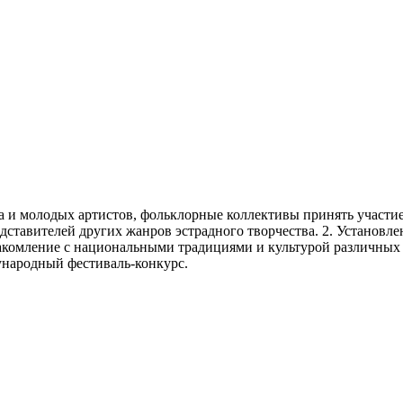
а и молодых артистов, фольклорные коллективы принять участи
дставителей других жанров эстрадного творчества. 2. Установл
накомление с национальными традициями и культурой различных
ународный фестиваль-конкурс.