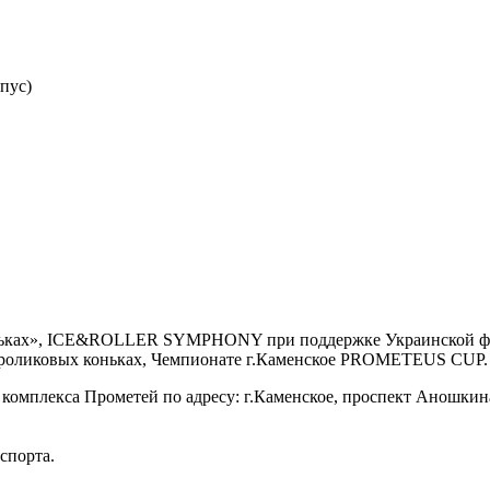
пус)
ньках», ICE&ROLLER SYMPHONY при поддержке Украинской феде
 роликовых коньках, Чемпионате г.Каменское PROMETEUS CUP.
 комплекса Прометей по адресу: г.Каменское, проспект Аношкина
спорта.