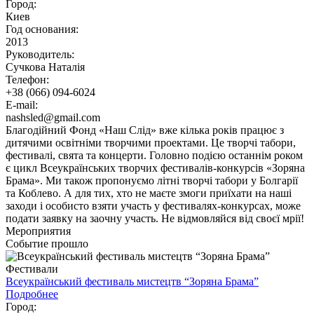
Город:
Киев
Год основания:
2013
Руководитель:
Сучкова Наталія
Телефон:
+38 (066) 094-6024
E-mail:
nashsled@gmail.com
Благодійний Фонд «Наш Слід» вже кілька років працює з
дитячими освітніми творчими проектами. Це творчі табори,
фестивалі, свята та концерти. Головно подією останнім роком
є цикл Всеукраїнських творчих фестивалів-конкурсів «Зоряна
Брама». Ми також пропонуємо літні творчі табори у Болгарії
та Коблево. А для тих, хто не маєте змоги приїхати на наші
заходи і особисто взяти участь у фестивалях-конкурсах, може
подати заявку на заочну участь. Не відмовляйся від своєї мрії!
Мероприятия
Событие прошло
Фестивали
Всеукраїнський фестиваль мистецтв “Зоряна Брама”
Подробнее
Город: